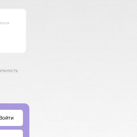
иться
альность
Войти