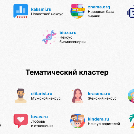
znama.org
kaksmi.ru
Народная база
Новостной нексус
и
знаний
bioza.ru
Нексус
биоинженерии
Тематический кластер
elitarist.ru
krasona.ru
Мужской нексус
Женский нексус
lovas.ru
kindera.ru
Любовь
Нексус родителей
й
и отношения