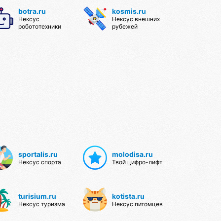
botra.ru
kosmis.ru
Нексус
Нексус внешних
робототехники
рубежей
sportalis.ru
molodisa.ru
Нексус спорта
Твой цифро-лифт
turisium.ru
kotista.ru
Нексус туризма
Нексус питомцев