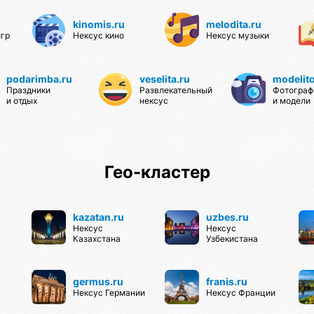
kinomis.ru
melodita.ru
игр
Нексус кино
Нексус музыки
podarimba.ru
veselita.ru
modelito
Праздники
Развлекательный
Фотогра
и отдых
нексус
и модели
Гео-кластер
kazatan.ru
uzbes.ru
Нексус
Нексус
Казахстана
Узбекистана
germus.ru
franis.ru
Нексус Германии
Нексус Франции