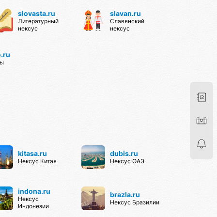
slovasta.ru
slavan.ru
Литературный
Славянский
нексус
нексус
.ru
фы
kitasa.ru
dubis.ru
Нексус Китая
Нексус ОАЭ
indona.ru
brazla.ru
Нексус
Нексус Бразилии
Индонезии