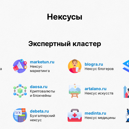
Нексусы
Экспертный кластер
marketun.ru
blogra.ru
Нексус
са
Нексус блогеров
маркетинга
daosa.ru
artalano.ru
Криптовалюты
Нексус искусств
и блокчейны
debeta.ru
medinta.ru
Бухгалтерский
Нексус медицины
нексус