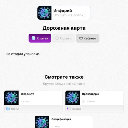
Инфорий
Открытый Протокол Знаний
Дорожная карта
Статья
Солики
Кабинет
На стадии упаковки.
Смотрите также
Другие атомы в этой папке
О проекте
Провайдеры
< 1 мин.
1 объект
Статья
Список
Спецификация
< 1 мин.