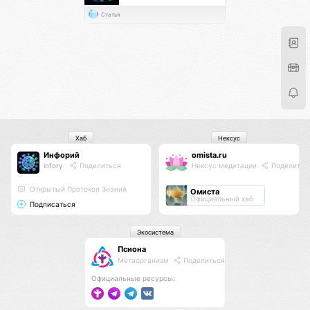
Статья
Хаб
Нексус
Инфорий
omista.ru
infory
Поделиться
Нексус медитации
Поделитьс
Открытый Протокол Знаний
Омиста
Официальный хаб
Подписаться
Экосистема
Псиона
Метаорганизм
Поделиться
Официальные ресурсы: