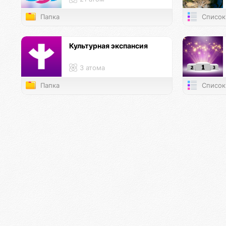
Папка
Список
Культурная экспансия
3 атома
Папка
Список