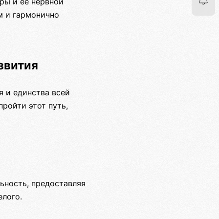
ры и ее нервной
м и гармонично
звития
я и единства всей
пройти этот путь,
ьность, предоставляя
елого.