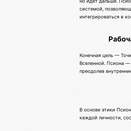
но идет дальше. Пси
системой, позволяющ
интегрироваться в ко
Рабоч
Конечная цель — Точ
Вселенной. Псиона — 
преодолев внутренни
В основе этики Псио
каждой личности, со