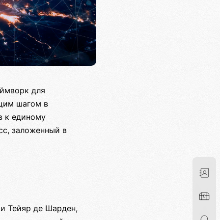
еймворк для
щим шагом в
в к единому
сс, заложенный в
и Тейяр де Шарден,