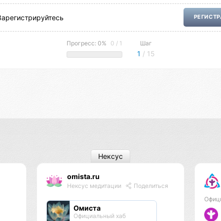
Зарегистрируйтесь
РЕГИСТ
Прогресс: 0%
0 / 1
Шаг
1
/ 15
Нексус
omista.ru
Нексус медитации
Поделиться
Офиц
Омиста
Официальный хаб