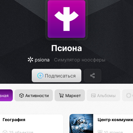
Псиона
psiona
Cимулятор ноосферы
Подписаться
вная
Активности
Маркет
Альбомы
География
Центр коммуни
25 объектов
10 атомов