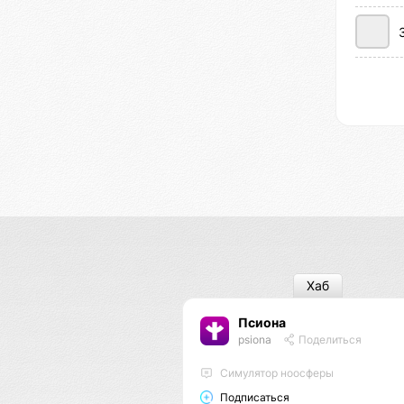
Хаб
Псиона
psiona
Поделиться
Cимулятор ноосферы
Подписаться