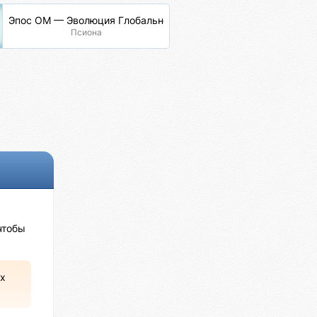
Эпос ОМ — Эволюция Глобальной Сети
Псиона
чтобы
х