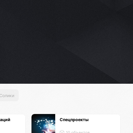
Солики
каций
Спецпроекты
10 объектов