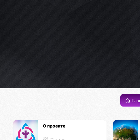
Гла
О проекте
21 атом