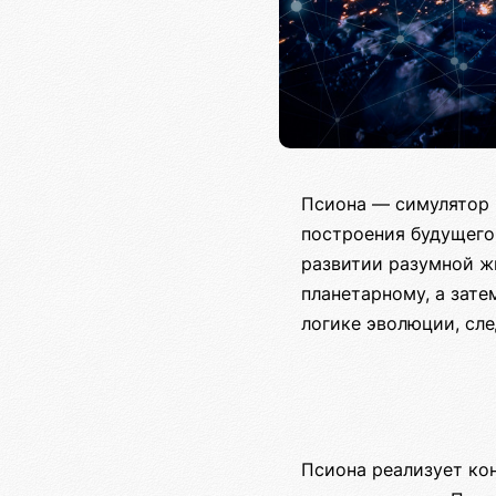
Псиона — симулятор 
построения будущего
развитии разумной ж
планетарному, а зате
логике эволюции, сл
Псиона реализует ко