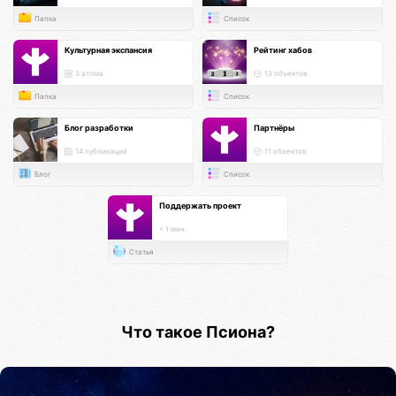
Папка
Список
Культурная экспансия
Рейтинг хабов
3 атома
13 объектов
Папка
Список
Блог разработки
Партнёры
14 публикаций
11 объектов
Блог
Список
Поддержать проект
< 1 мин.
Статья
Что такое Псиона?