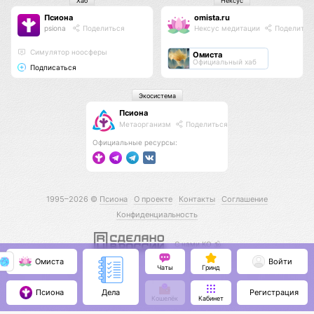
Хаб
Нексус
Псиона
omista.ru
psiona
Поделиться
Нексус медитации
Поделитьс
Cимулятор ноосферы
Омиста
Официальный хаб
Подписаться
Экосистема
Псиона
Метаорганизм
Поделиться
Официальные ресурсы:
1995–2026 ©
Псиона
О проекте
Контакты
Соглашение
Конфиденциальность
С нами КО 🕉️
Омиста
Войти
Чаты
Гринд
Псиона
Регистрация
Дела
Кошелёк
Кабинет