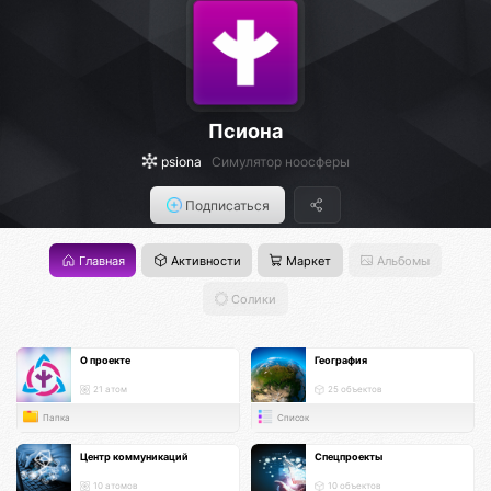
Псиона
psiona
Cимулятор ноосферы
Подписаться
Главная
Активности
Маркет
Альбомы
Солики
О проекте
География
21 атом
25 объектов
Папка
Список
Центр коммуникаций
Спецпроекты
10 атомов
10 объектов