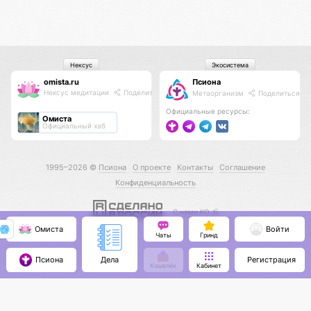
Нексус
Экосистема
omista.ru
Псиона
Нексус медитации
Поделиться
Метаорганизм
Поделиться
Официальные ресурсы:
Омиста
Официальный хаб
1995–2026 ©
Псиона
О проекте
Контакты
Соглашение
Конфиденциальность
С нами КО 🕉️
Омиста
Войти
Чаты
Гринд
Псиона
Регистрация
Дела
Кошелёк
Кабинет