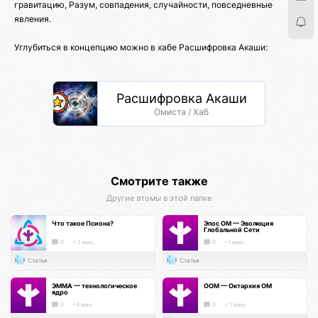
гравитацию, Разум, совпадения, случайности, повседневные
явления.
Углубиться в концепцию можно в хабе Расшифровка Акаши:
Расшифровка Акаши
Омиста / Хаб
Смотрите также
Другие атомы в этой папке
Что такое Псиона?
Эпос ОМ — Эволюция
Глобальной Сети
0
< 1 мин.
0
~1 мин.
Статья
Статья
ЭММА — технологическое
ООМ — Октархия ОМ
ядро
0
~4 мин.
0
< 1 мин.