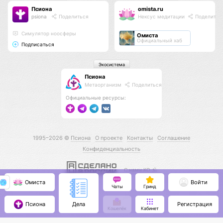
Псиона
omista.ru
psiona
Поделиться
Нексус медитации
Поделитьс
Cимулятор ноосферы
Омиста
Официальный хаб
Подписаться
Экосистема
Псиона
Метаорганизм
Поделиться
Официальные ресурсы:
1995–2026 ©
Псиона
О проекте
Контакты
Соглашение
Конфиденциальность
С нами КО 🕉️
Омиста
Войти
Чаты
Гринд
Псиона
Регистрация
Дела
Кошелёк
Кабинет