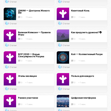
Статья
Статья
ДЖИИ — Доктрина Живого
Квантовый Конь
ИИ
0
~5 мин.
0
~1 мин.
Статья
Статья
Великая Иллюзия — Правила
Как приручить дракона? 🐉
Игры
0
~3 мин.
0
~5 мин.
Статья
Статья
ВСР 2030 — Взрыв
Кой — Коллективный Разум
Сингулярности Разума
0
~1 мин.
0
~1 мин.
Статья
Статья
Этапы эволюции
Польза для каждого
0
< 1 мин.
0
< 1 мин.
Статья
Статья
Ранние участники
Цифровая платформа
0
< 1 мин.
0
< 1 мин.
Статья
Статья