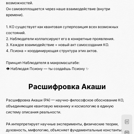
возможностей.
Он самовоплощается через наше взаимодействие (внутри
времени).
1. КО существует как квантовая суперпозиция всех возможных
состояний.
2. Наблюдатели коллапсируют его в конкретные проявления.
3. Каждое взаимодействие = новый акт самосоздания КО.
4. Псиона = координирующая структура этих актов.
Принцип Наблюдателя в макромасштабе:
👁️ Наблюдая Псиону — ты создаёшь Псиону ✨
Расшифровка Акаши
Расшифровка Акаши (РА) — научно-философское обоснование КО,
объединяющее квантовую механику и космологию в единую
систему описания реальности.
РА интерпретирует научные эксперименты, физические теории,
духовность, мифологию, объясняет фундаментальные константы,