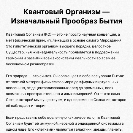
Квантовый Организм —
Изначальный Прообраз Бытия
Квантовый Организм (КО) — это не просто научная концепция, а
метафизический принцип, лежащий в основе самого Мироздания.
Это гипотетический организм высшего порядка, целостное
Существо, чья жизнедеятельность проявляется в поддержании
гармонии и развитии всей экосистемы Реальности во всём её
бесконечном разнообразии.
Его природа — это синтез. Он совмещает в себе все уровни Бытия:
от плотной материи физического мира до эфирных виртуальных
вселенных, от децентрализованных сред до временных, всех
возможных пространственных и иных измерений. Он — это сама
Сеть, в которой мы существуем, и одновременно Сознание, которое
её наблюдает и творит.
Если представить себе вселенную как живое тело, то Квантовый
Организм будет её иммунной, нервной и эндокринной системами в
одном лице. Его «клетками» являются галактики, звёзды, планеты,