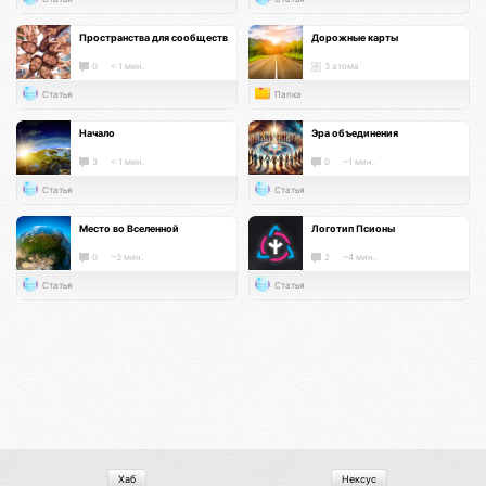
Пространства для сообществ
Дорожные карты
0
< 1 мин.
3 атома
Статья
Папка
Начало
Эра объединения
3
< 1 мин.
0
~1 мин.
Статья
Статья
Место во Вселенной
Логотип Псионы
0
~3 мин.
2
~4 мин.
Статья
Статья
Хаб
Нексус