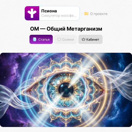
Псиона
О проекте
Cимулятор ноосферы
ОМ — Общий Метарганизм
Статья
Солики
Кабинет