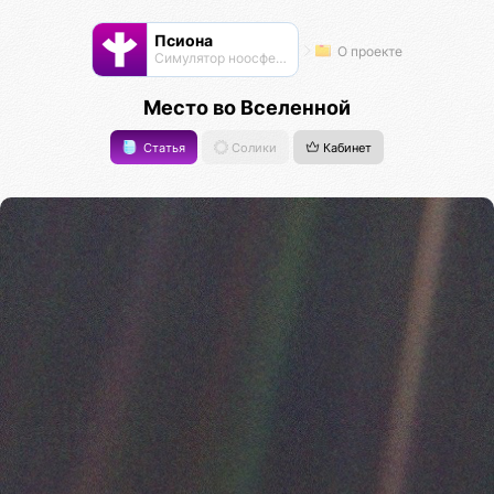
Псиона
О проекте
Cимулятор ноосферы
Место во Вселенной
Статья
Солики
Кабинет