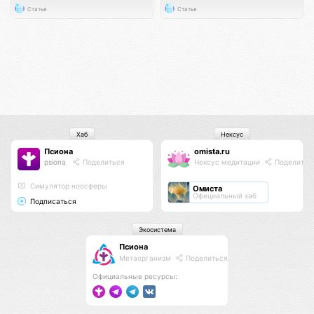
Статья
Статья
Хаб
Нексус
Псиона
omista.ru
psiona
Поделиться
Нексус медитации
Поделитьс
Cимулятор ноосферы
Омиста
Официальный хаб
Подписаться
Экосистема
Псиона
Метаорганизм
Поделиться
Официальные ресурсы: