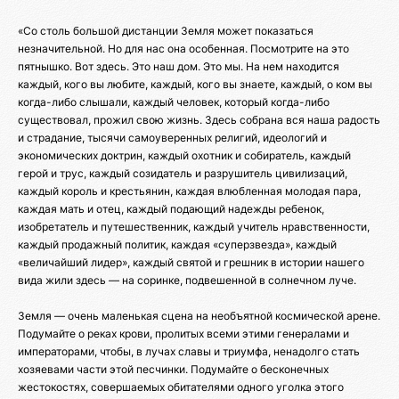
«Со столь большой дистанции Земля может показаться
незначительной. Но для нас она особенная. Посмотрите на это
пятнышко. Вот здесь. Это наш дом. Это мы. На нем находится
каждый, кого вы любите, каждый, кого вы знаете, каждый, о ком вы
когда-либо слышали, каждый человек, который когда-либо
существовал, прожил свою жизнь. Здесь собрана вся наша радость
и страдание, тысячи самоуверенных религий, идеологий и
экономических доктрин, каждый охотник и собиратель, каждый
герой и трус, каждый созидатель и разрушитель цивилизаций,
каждый король и крестьянин, каждая влюбленная молодая пара,
каждая мать и отец, каждый подающий надежды ребенок,
изобретатель и путешественник, каждый учитель нравственности,
каждый продажный политик, каждая «суперзвезда», каждый
«величайший лидер», каждый святой и грешник в истории нашего
вида жили здесь — на соринке, подвешенной в солнечном луче.
Земля — очень маленькая сцена на необъятной космической арене.
Подумайте о реках крови, пролитых всеми этими генералами и
императорами, чтобы, в лучах славы и триумфа, ненадолго стать
хозяевами части этой песчинки. Подумайте о бесконечных
жестокостях, совершаемых обитателями одного уголка этого