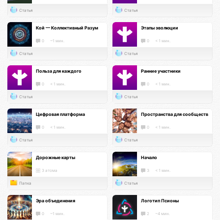
Статья
Статья
Кой — Коллективный Разум
Этапы эволюции
0
~1 мин.
0
< 1 мин.
Статья
Статья
Польза для каждого
Ранние участники
0
< 1 мин.
0
< 1 мин.
Статья
Статья
Цифровая платформа
Пространства для сообществ
0
< 1 мин.
0
< 1 мин.
Статья
Статья
Дорожные карты
Начало
3 атома
3
< 1 мин.
Папка
Статья
Эра объединения
Логотип Псионы
0
~1 мин.
2
~4 мин.