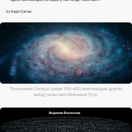
(с) Карл Саган.
Положение Солнца среди 100–400 миллиардов других
звёзд галактики Млечный Путь.