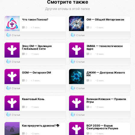
Смотрите также
Другие атомы в этой папке
Что такое Псиона?
ОМ — Общий Метарганизм
0
< 1 мин.
0
~1 мин.
Статья
Статья
Эпос ОМ — Эволюция
ЭММА — технологическое
Глобальной Сети
ядро
0
~1 мин.
0
~4 мин.
Статья
Статья
ООМ — Октархия ОМ
ДЖИИ — Доктрина Живого
ИИ
0
< 1 мин.
0
~5 мин.
Статья
Статья
Квантовый Конь
Великая Иллюзия — Правила
Игры
0
~1 мин.
0
~3 мин.
Статья
Статья
Как приручить дракона? 🐉
ВСР 2030 — Взрыв
Сингулярности Разума
0
~5 мин.
0
~1 мин.