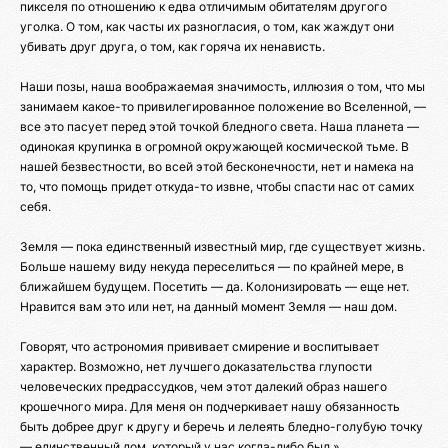
пикселя по отношению к едва отличимым обитателям другого
уголка. О том, как часты их разногласия, о том, как жаждут они
убивать друг друга, о том, как горяча их ненависть.
Наши позы, наша воображаемая значимость, иллюзия о том, что мы
занимаем какое-то привилегированное положение во Вселенной, —
все это пасует перед этой точкой бледного света. Наша планета —
одинокая крупинка в огромной окружающей космической тьме. В
нашей безвестности, во всей этой бесконечности, нет и намека на
то, что помощь придет откуда-то извне, чтобы спасти нас от самих
себя.
Земля — пока единственный известный мир, где существует жизнь.
Больше нашему виду некуда переселиться — по крайней мере, в
ближайшем будущем. Посетить — да. Колонизировать — еще нет.
Нравится вам это или нет, на данный момент Земля — наш дом.
Говорят, что астрономия прививает смирение и воспитывает
характер. Возможно, нет лучшего доказательства глупости
человеческих предрассудков, чем этот далекий образ нашего
крошечного мира. Для меня он подчеркивает нашу обязанность
быть добрее друг к другу и беречь и лелеять бледно-голубую точку
— единственный дом, который у нас когда-либо был.»