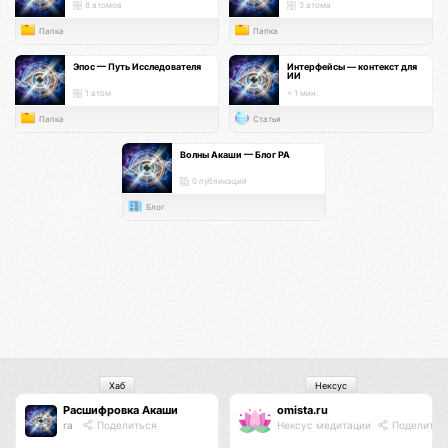
8 атомов
3 атома
Папка
Папка
Эпос — Путь Исследователя
Интерфейсы — контекст для
ИИ
1 атом
< 1 мин.
Папка
Статья
Волны Акаши — Блог РА
0 публикаций
Блог
Хаб
Нексус
Расшифровка Акаши
omista.ru
ra
Поделиться
Нексус медитации
Поделитьс