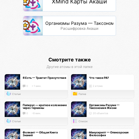
XMind Карты Акаши
Организмы Разума — Таксономия Жизни
Расшифровка Акаши
Смотрите также
Другие атомы в этой папке
Я Есть — Трактат Присутствия
Что такое РА?
0
< 1 мин.
2 атома
Статья
Папка
Папирус — краткое изложение
Организмы Разума —
через термины
Таксономия Жизни
0
~8 мин.
20 объектов
Статья
Список
Фолиант — Общая Книга
Манускрипт — Опенсорсная
Знаний
Философия