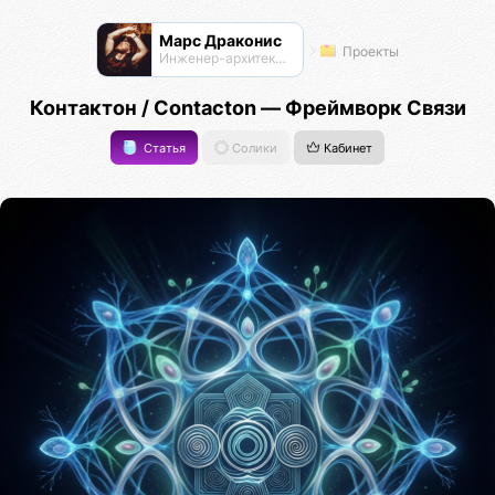
Марс Драконис
Проекты
Инженер-архитектор
Контактон / Contacton — Фреймворк Связи
Статья
Солики
Кабинет