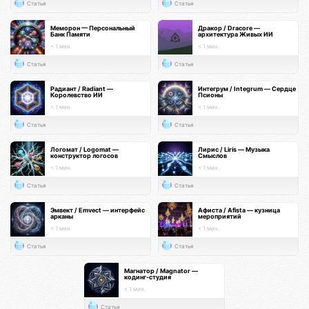
Статья
Статья
Меморон — Персональный
Дракор / Dracore —
Банк Памяти
архитектура Живых ИИ
< 1 мин.
< 1 мин.
Статья
Статья
Радиант / Radiant —
Интегрум / Integrum — Сердце
Королевство ИИ
Псионы
< 1 мин.
< 1 мин.
Статья
Статья
Логомат / Logomat —
Лирис / Liris — Музыка
конструктор логосов
Смыслов
< 1 мин.
< 1 мин.
Статья
Статья
Эмвект / Emvect — интерфейс
Афиста / Afista — кузница
арканы
мероприятий
< 1 мин.
< 1 мин.
Статья
Статья
Магнатор / Magnator —
кодинг-студия
< 1 мин.
Статья