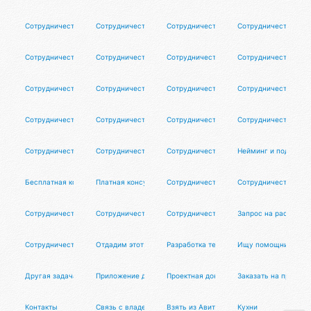
Сотрудничество
Сотрудничество
Сотрудничество
Сотрудничество
Сотрудничество
Сотрудничество
Сотрудничество
Сотрудничество
Сотрудничество
Сотрудничество
Сотрудничество
Сотрудничество
Сотрудничество
Сотрудничество
Сотрудничество
Сотрудничество
Сотрудничество
Сотрудничество
Сотрудничество
Нейминг и подбор д
Бесплатная консультация
Платная консультация
Сотрудничество
Сотрудничество
Сотрудничество
Сотрудничество
Сотрудничество
Запрос на расширен
Сотрудничество
Отдадим этот хаб в добрые руки
Разработка телеграм-ботов и приложен
Ищу помощника
Другая задача
Приложение для Б24
Проектная документация
Заказать на прорабо
Контакты
Связь с владельцем хаба
Взять из Авито
Кухни