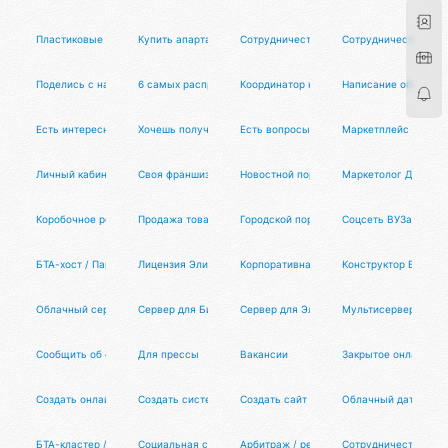
Пластиковые окна
Купить апартаменты в москве
Сотрудничество
Сотрудничество
Поделись с нами своим творчеством
6 самых распространенных техник макияжа
Координатор нексуса
Написание описания
Есть интересный материал про нашу бесконечную? Поделись с нами, а вселенна
Хочешь получить мой прогноз на игру любимой команды?
Есть вопросы?
Маркетплейс
Личный кабинет
Своя франшиза
Новостной портал
Маркетолог ДевУбер
Коробочное решение Битрикс24
Продажа товаров и услуг
Городской портал
Соцсеть ВУЗа
БТА-хост / Партнерская система
Лицензия Элитарис
Корпоративная сеть
Конструктор БТА-кл
Облачный сервер
Сервер для Битрикс-проекта
Сервер для Элитарис-проекта
Мультисерверная ин
Сообщить об ошибке
Для прессы
Вакансии
Закрытое онлайн-со
Создать онлайн-платформу
Создать систему автоматизации
Создать сайт
Облачный датацентр
БТА-кластер / Сеть нексусов
Социальная сеть
Арбитраж / решение споров
Сотрудничество