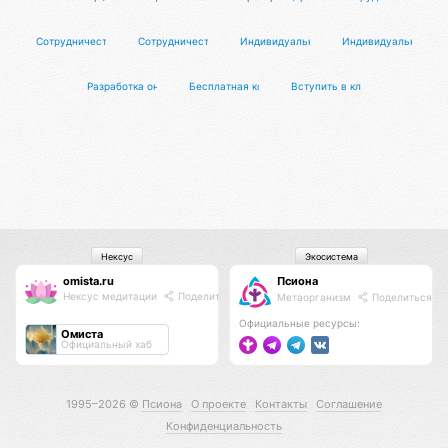
Сотрудничество
Сотрудничество
Индивидуальный урок по сальсе
Индивидуальный уро
Разработка онлайн-сервиса или системы автоматизации
Бесплатная консультация
Вступить в клуб
Нексус
Экосистема
omista.ru
Псиона
Нексус медитации
Поделиться
Метаорганизм
Поделиться
Официальные ресурсы:
Омиста
Официальный хаб
1995–2026 ©
Псиона
О проекте
Контакты
Соглашение
Конфиденциальность