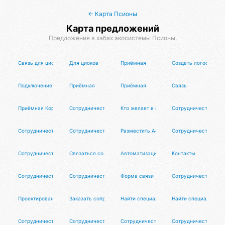
← Карта Псионы
Карта предложений
Предложения в хабах экосистемы Псионы.
Связь для циоков
Для циоков
Приёмная
Создать логос под к
Подключение внешних логосов
Приёмная
Приёмная
Связь
Приёмная Короны
Сотрудничество
Кто желает в парк на йогу , пишите
Сотрудничество
Сотрудничество
Сотрудничество
Разместить Афишл-инфу
Сотрудничество
Сотрудничество
Связаться со мной
Автоматизация экспертов и организаций
Контакты
Сотрудничество
Сотрудничество
Форма связи
Сотрудничество
Проектирование цифрового продукта
Заказать сопровождение хаба
Найти специалиста
Найти специалиста
Сотрудничество
Сотрудничество
Сотрудничество
Сотрудничество