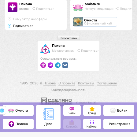
Псиона
omista.ru
psiona
Поделиться
Нексус медитации
Поделитьс
Cимулятор ноосферы
Омиста
Официальный хаб
Подписаться
Экосистема
Псиона
Метаорганизм
Поделиться
Официальные ресурсы:
1995–2026 ©
Псиона
О проекте
Контакты
Соглашение
Конфиденциальность
С нами КО 🕉️
Омиста
Войти
Чаты
Гринд
Псиона
Регистрация
Дела
Кошелёк
Кабинет