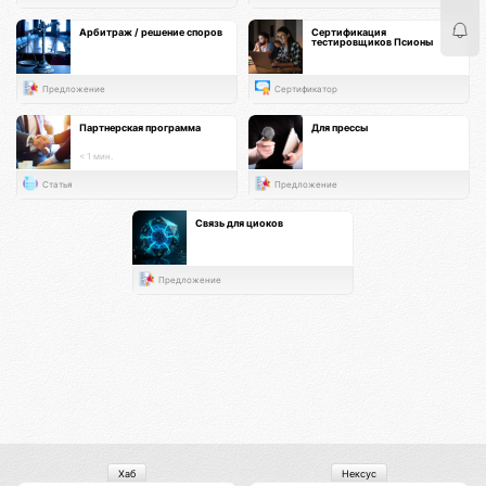
Арбитраж / решение споров
Сертификация
тестировщиков Псионы
Предложение
Сертификатор
Партнерская программа
Для прессы
< 1 мин.
Статья
Предложение
Связь для циоков
Предложение
Хаб
Нексус