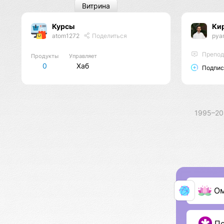
Витрина
Курсы
Ки
atom1272
Поделиться
pyan
Преподавате
Продукты
Управляет
0
Хаб
Подпис
1995–2
О
П