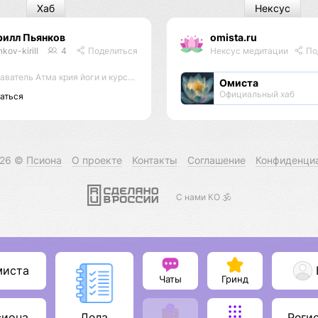
Хаб
Нексус
рилл Пьянков
omista.ru
kov-kirill
4
Поделиться
Нексус медитации
По
ль Атма крия йоги и курсов по йоге и медитации
Омиста
Официальный хаб
аться
026 ©
Псиона
О проекте
Контакты
Соглашение
Конфиденци
С нами КО 🕉️
миста
Чаты
Гринд
сиона
Реги
Дела