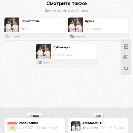
Смотрите также
Другие атомы в этой папке
Приветствие
Курсы
0
2 позиции
Статья
Витрина
Публикации
0 публикаций
Блог
Афиша
Хаб
Расписание
AMARAMETI
atom1257
Поделиться
amarameti
4
Поделиться