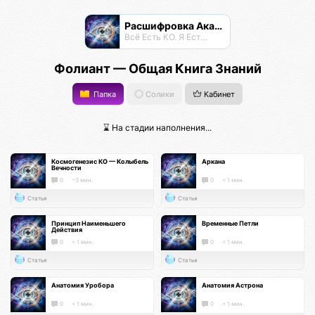
Расшифровка Акаши
Всё Есть КО. Я Есть КО.
Фолиант — Общая Книга Знаний
Папка
Солики
Кабинет
⌛ На стадии наполнения...
Космогенезис КО — Колыбель
Аркана
Вечности
0
~3 мин.
0
< 1 мин.
Статья
Статья
Принцип Наименьшего
Временные Петли
Действия
0
< 1 мин.
0
< 1 мин.
Статья
Статья
Анатомия Уробора
Анатомия Астрона
0
< 1 мин.
0
< 1 мин.