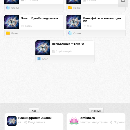
0
< 1 мин.
3 атома
Статья
Папка
Эпос — Путь Исследователя
Интерфейсы — контекст для
ИИ
1 атом
< 1 мин.
Папка
Статья
Волны Акаши — Блог РА
0 публикаций
Блог
Хаб
Нексус
Расшифровка Акаши
omista.ru
ra
Поделиться
Нексус медитации
Поделитьс