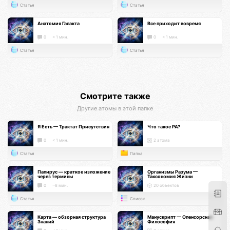
Статья
Статья
Анатомия Галакта
Все приходит вовремя
0
< 1 мин.
0
< 1 мин.
Статья
Статья
Смотрите также
Другие атомы в этой папке
Я Есть — Трактат Присутствия
Что такое РА?
0
< 1 мин.
2 атома
Статья
Папка
Папирус — краткое изложение
Организмы Разума —
через термины
Таксономия Жизни
0
~8 мин.
20 объектов
Статья
Список
Карта — обзорная структура
Манускрипт — Опенсорсная
Знаний
Философия