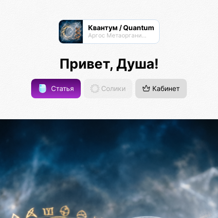
Квантум / Quantum
Аргос Метаорганизма
Привет, Душа!
Статья
Солики
Кабинет