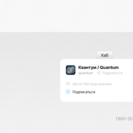
Хаб
Квантум / Quantum
quantum
Поделиться
Аргос Метаорганизма
Подписаться
1995–2