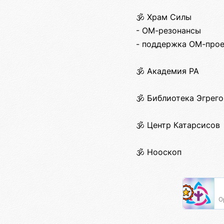
🕉️ Храм Силы
- ОМ-резонансы
- поддержка ОМ-про
🕉️ Академия РА
🕉️ Библиотека Эгрег
🕉️ Центр Катарсисов
🕉️ Нооскоп
О