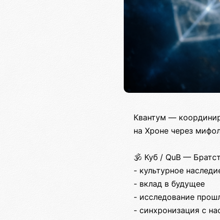
Квантум — координир
на Хроне через мифол
🕉️ Куб / QuB — Брат
- культурное наследи
- вклад в будущее
- исследование прош
- синхронизация с н