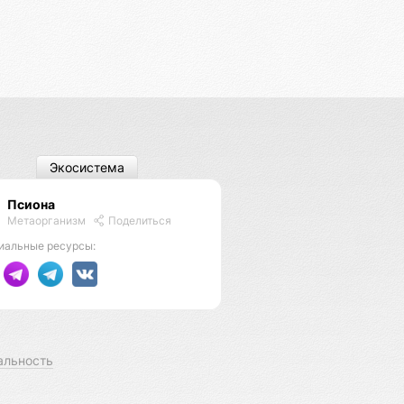
Экосистема
Псиона
Метаорганизм
Поделиться
иальные ресурсы:
альность