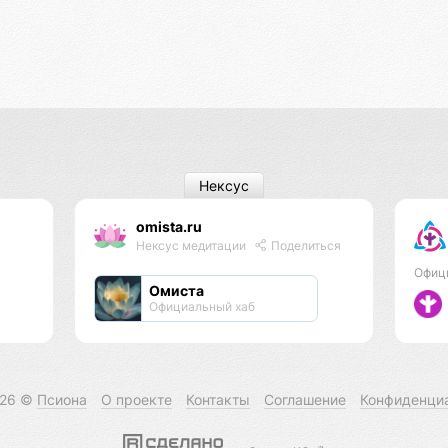
Нексус
omista.ru
Нексус медитации
Поделиться
Офиц
Омиста
Официальный хаб
026 ©
Псиона
О проекте
Контакты
Соглашение
Конфиденци