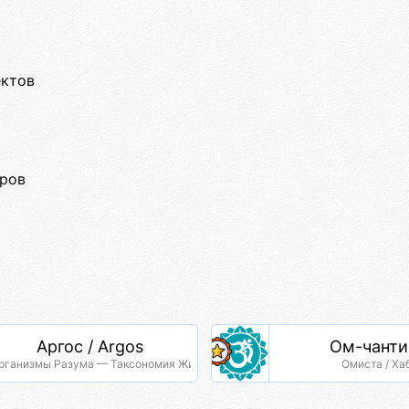
ектов
оров
Аргос / Argos
Ом-чанти
рганизмы Разума — Таксономия Жизни
Омиста / Ха