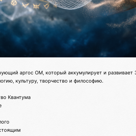
ующий аргос ОМ, который аккумулирует и развивает 
огию, культуру, творчество и философию.
ство Квантума
е
лого
астоящим