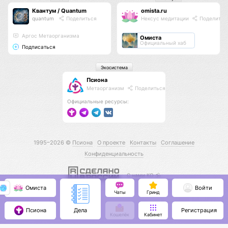
Квантум / Quantum
omista.ru
quantum
Поделиться
Нексус медитации
Поделитьс
Аргос Метаорганизма
Омиста
Официальный хаб
Подписаться
Экосистема
Псиона
Метаорганизм
Поделиться
Официальные ресурсы:
1995–2026 ©
Псиона
О проекте
Контакты
Соглашение
Конфиденциальность
С нами КО 🕉️
Омиста
Войти
Чаты
Гринд
Псиона
Регистрация
Дела
Кошелёк
Кабинет