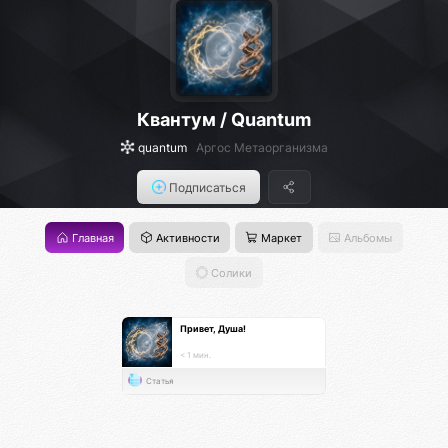
Квантум / Quantum
quantum
Аргос Метаорганизма
Подписаться
Главная
Активности
Маркет
Альбомы
Солики
Привет, Душа!
< 1 мин.
Статья