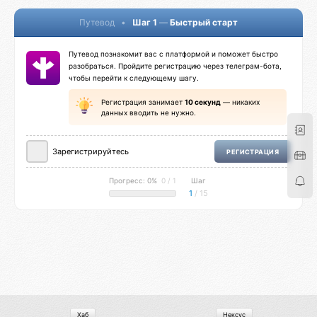
Путевод
•
Шаг 1
—
Быстрый старт
Путевод познакомит вас с платформой и поможет быстро
разобраться. Пройдите регистрацию через телеграм-бота,
чтобы перейти к следующему шагу.
Регистрация занимает
10 секунд
— никаких
данных вводить не нужно.
Зарегистрируйтесь
РЕГИСТРАЦИЯ
Прогресс: 0%
0 / 1
Шаг
1
/ 15
Хаб
Нексус