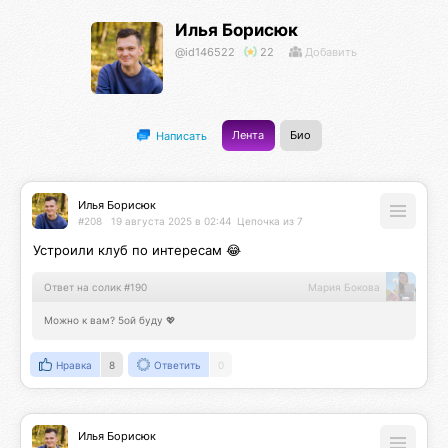
Илья Борисюк
@id146522
22
Добавить
Лента
Био
Написать
Илья Борисюк
#208
19 августа 2025 в 02:44
Цепочка из 7
Устроили клуб по интересам 😂
Ответ на солик #190
Мария Бокова
Можно к вам? 5ой буду 💖
Нравка
8
Ответить
0
Илья Борисюк