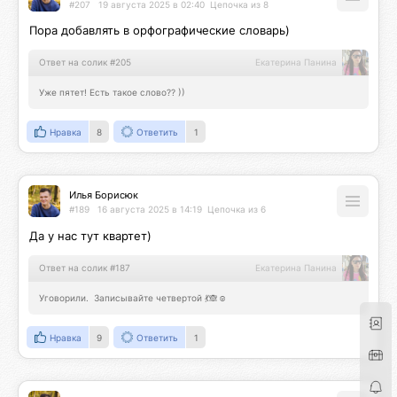
#207
19 августа 2025 в 02:40
Цепочка из 8
Пора добавлять в орфографические словарь)
Ответ на солик #205
Екатерина Панина
Уже пятет! Есть такое слово?? ))
Нравка
8
Ответить
1
Илья Борисюк
#189
16 августа 2025 в 14:19
Цепочка из 6
Да у нас тут квартет)
Ответ на солик #187
Екатерина Панина
Уговорили.  Записывайте четвертой 💃🙈☺️
Нравка
9
Ответить
1