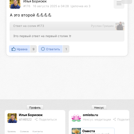
Илья Борисюк
#176
16 августа 2025 в 04:28
Цепочка из 3
А это второй 💪💪💪💪
Ответ на солик #173
Руслан Гришин
Это первый ответ на первый столик 🤘
Нравка
9
Ответить
1
Профиль
Нексус
Илья Борисюк
omista.ru
id146522
Поделиться
Нексус медитации
Поделитьс
Омиста
Уровень
Соликов
Контакты
Официальный хаб