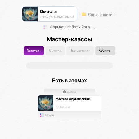
Омиста
Справочники
Нексус медитации
Форматы работы йога-мастеров
Мастер-классы
Элемент
Солики
Применения
Кабинет
Есть в атомах
Омиста
Мастера энергопрактик
1 объект
Список