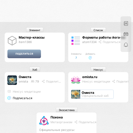
Элемент
Список
Мастер-классы
Форматы работы йога-мастер
item1386
atom1334
Поделиться
Элементы
Добавить
7
Хаб
Нексус
Омиста
omista.ru
omista
79
Поделиться
Нексус медитации
Поделитьс
Нексус медитации
Омиста
Официальный хаб
Подписаться
Экосистема
Псиона
Метаорганизм
Поделиться
Официальные ресурсы: