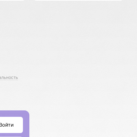
альность
Войти