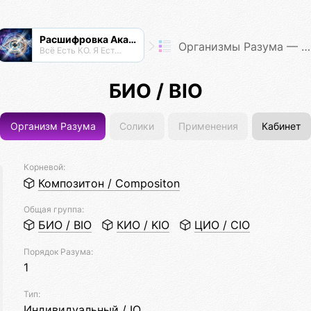
Расшифровка Акаши
Организмы Разума — Таксономия Жизни
Всё Есть КО. Я Есть КО.
БИО / BIO
Организм Разума
Солики
Применения
Кабинет
Корневой:
Композитон / Compositon
Общая группа:
БИО / BIO
КИО / KIO
ЦИО / CIO
Порядок Разума:
1
Тип:
Индивидуальный / IO