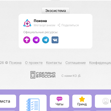
Экосистема
Псиона
Метаорганизм
Поделиться
Официальные ресурсы:
026 ©
Псиона
О проекте
Контакты
Соглашение
Конфиденци
С нами КО 🕉️
миста
Чаты
Гринд