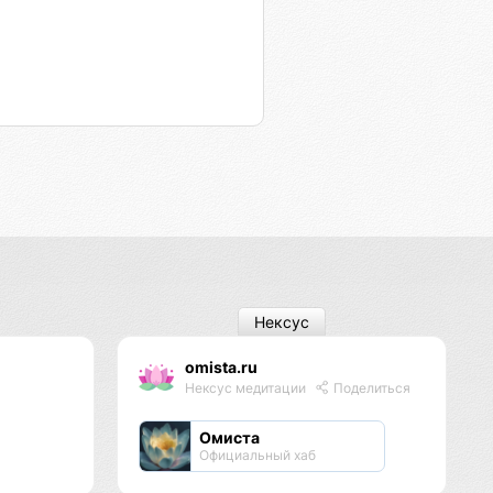
Нексус
omista.ru
Нексус медитации
Поделиться
Омиста
Официальный хаб