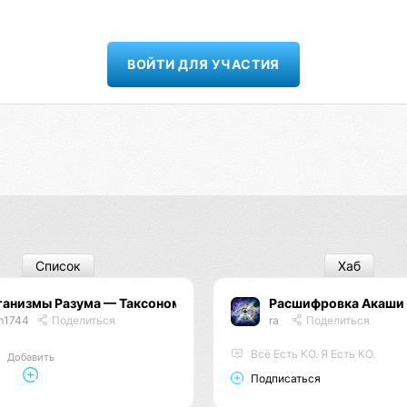
ВОЙТИ ДЛЯ УЧАСТИЯ
Список
Хаб
ганизмы Разума — Таксономия Жизни
Расшифровка Акаши
m1744
Поделиться
ra
Поделиться
Всё Есть КО. Я Есть КО.
Добавить
Подписаться