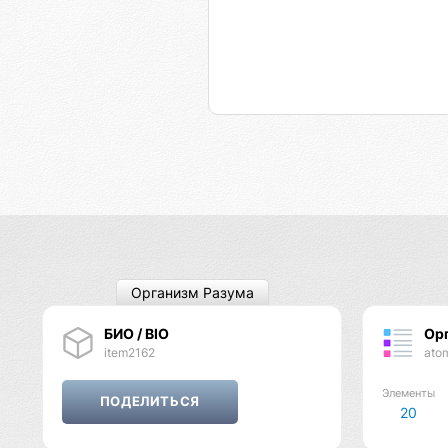
Организм Разума
БИО / BIO
Ор
item2162
ato
Элементы
20