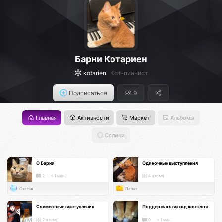
Барни Котариен
kotarien
Кот-пианист
Подписаться
9
Главная
Активности
Маркет
Альбомы
Солики
О Барни
Одиночные выступления
2
< 1 мин.
4 атома
Статья
Папка
Совместные выступления
Поддержать выход контента
2 атома
0
< 1 мин.