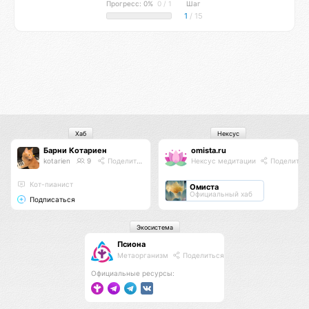
Прогресс: 0%
0 / 1
Шаг
1
/ 15
Хаб
Нексус
Барни Котариен
omista.ru
kotarien
9
Поделиться
Нексус медитации
Поделитьс
Кот-пианист
Омиста
Официальный хаб
Подписаться
Экосистема
Псиона
Метаорганизм
Поделиться
Официальные ресурсы: