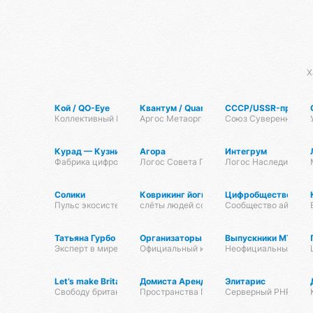
Х
Кой / QO-Eye
Квантум / Quantum
СССР/USSR-проток
Коллективный Разум КО
Аргос Метаорганизма
Союз Суверенных С
Курад — Кузница Радианта
Агора
Интегрум
Фабрика цифровых технологий
Логос Совета Госов
Логос Наследия
Солики
Коврикинг йогиста
Цифробщество
Пульс экосистемы
слёты людей со своими ковриками в парка
Сообщество айтишни
Татьяна Гурбо
Организаторы танцевальных мероприя
Выпускники МТЦ
Эксперт в мире красоты, проводник энергий, мастер энергопр
Официальный клуб Тансалты
Неофициальный хаб 
Let’s make Britain FREE!
Домиста Аренда
Элитарис
Свободу британскому народу! #letsmakebritainfree #lmbf
Пространства Псионы для работы и отды
Серверный PHP-фрей