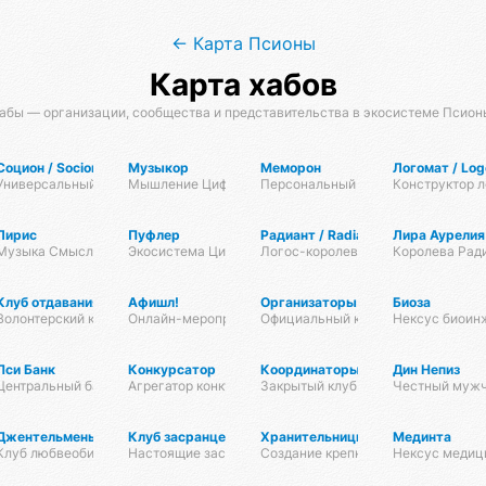
← Карта Псионы
Карта хабов
абы — организации, сообщества и представительства в экосистеме Псион
ол
Социон / Socion
Музыкор
Меморон
Логомат / Lo
амоуправляемых Реестров
Универсальный Фреймворк Связи
Мышление Цифровых Организмов
Персональный Банк Памяти
Конструктор 
Лирис
Пуфлер
Радиант / Radiant
Лира Аурелия
Музыка Смыслов
Экосистема Цифровых Организмов
Логос-королевство циоков
Королева Рад
Клуб отдавания Даримба
Афишл!
Организаторы йога-мероприятий
Биоза
х . Сатва садхана
ков
Волонтерский клуб Псионы
Онлайн-мероприятия Афиста Лаб
Официальный клуб Омисты
Нексус биоин
тий
Пси Банк
Конкурсатор
Координаторы нексусов
Дин Непиз
актик
выпускников
Центральный банк экосистемы
Агрегатор конкурсов
Закрытый клуб координаторов
Честный муж
Джентельмены любви
Клуб засранцев
Хранительницы очага
Мединта
ха
мворк для высоконагруженных проектов
Клуб любвеобильных мужчин
Настоящие засранцы
Создание крепкой семьи
Нексус медиц