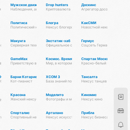
Мужское движение
Drop hunters
Доскинс
и
Наблюдения, анализ, обсуждения
Криптовалюта
Агрегатор досок объявлени
Политиса
Блогра
КакСМИ
атами
 и блокчейны
Политический нексус
Нексус блогеров
Новостной нексус
Макунга
Экстатик-хаб
Гермус
орк
Серверная технология
Официальное сообщество Омисты
Соцсеть Германии
GameMax
Космос. Время. Пространство.
Спартак Москва
города
ать в мир красоты и гармонии :)
Приветствую всех на просторах этого хаба;)
Мир, в котором живет каждый из нас
Красно-белый контент. Ново
-Хаба
Барни Котариен
XCOM 3
Тансалта
абов
Кот-пианист
База знаний по XCOM 3
Нексус танцев
Красона
Моделито
Киномис
ус
Женский нексус
Фотографы и модели
Нексус кино
Спорталис
Арталано
Прибла
тинга
Спортивный нексус
Нексус искусств
Нексус бизнеса