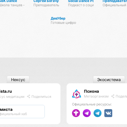
SBK Dance
Сергей Богачук
Social Dance Podcast
Преподавател
КИ | МЕДИТАЦИИ
Школа танцев – сальса, бачата и кизомба.
Преподаватель сальсы и бачаты
Подкаст о социальных танцах
Официальный 
ДевУбер
Готовые цифровые решения
Нексус
Экосистема
sta.ru
Псиона
Метаорганизм
Подел
сус медитации
Поделиться
Официальные ресурсы:
миста
фициальный хаб