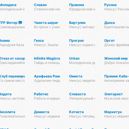
Молодиса
Славан
Правона
Русона
Молодёжный нексус
Славянский нексус
Юридический нексус
Нексус Росси
TFP Фотер 📷
Чаиста шериг
Виртулин
Даоса
Самовыражение с помощью линз , зеркал , матриц и плёнки
Встречи с уникальной отмосферой и утончёными аром
Нексус метавселенных
Криптовалюты
Знама
Геоса
Прогрис
Оргат
Народная база знаний
Нексус Земли
Нексус кодинга
Докер-фреймв
Отказ от сахара
Infinite Magicraid
Urban
Женский мир
ля поставщиков, в рестораны🍀. Растущая и в срезе
Присоединяйтесь к сообществу!
Гайды и помощь по игре
Молодежное движение по улицам 
Добро пожалов
кой Дружины
Клуб перемирия
Арефьева Раиса Дмитриевна
Омиста
Премия Хаба
То самое место
Художник-педагог
Нексус медитации
Антипремия х
Водита
Работис
Словаста
Элитарист
Нексус автолюбителей
Работа и карьера
Литературный нексус
Мужской некс
Веселита
Домиста
Котиста
Маркетун
Развлекательный нексус
Нексус недвижимости
Нексус питомцев
Нексус марке