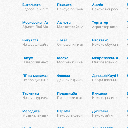
Виталиста
Псивита
Аимба
Здоровье и питание
Нексус психологии
Нексус нейросетей
Московская Афиста
Афиста
Торгатор
Афиста Лаб Москвы и Подпосковья
Маркетплейс мероприятий
Агрегатор витрин
Визуалта
Ловас
Наставис
Нексус дизайна
Отношения и любовь
Нексус обучения
Питус
Мосус
Микрозелень оптом
Питерский нексус
Московский нексус
Микрозелень оптом д
ПП на минималках
Финола
Деловой Клуб Русс
Не про диеты, про здоровье. Только самое важное.
Деньги и финансы
Неофициальный хаб
Туризиум
Подаримба
Киндера
Нексус туризма
Праздники и отдых
Нексус родителей
Мелодита
Игрома
Дигитана
Музыкальный нексус
Нексус видеоигр
Нексус айти