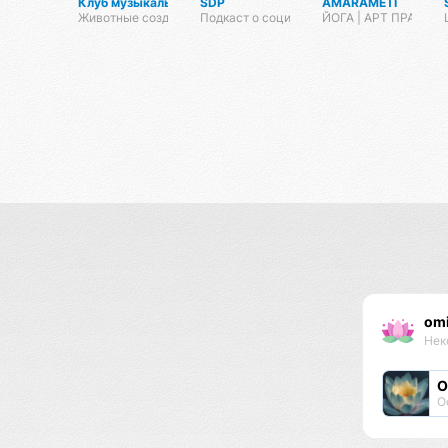
Клуб музыкальных животных
SDP
AMARAMETI
Животные создают музыку
Подкаст о социальных танцах
ЙОГА | АРТ ПРАКТИ
omi
Нек
О
О