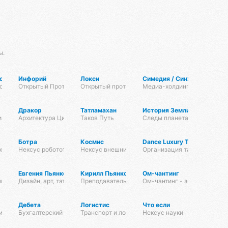
ы.
gomat
Инфорий
Локси
Симедия / Синхрон Медиа
логосов
Открытый Протокол Знаний
Открытый протокол маскировки трафика
Медиа-холдинг Радианта
Дракор
Татламахан
История Земли
ианта
Архитектура Цифровой Жизни
Таков Путь
Следы планетарных катакли
Ботра
Космис
Dance Luxury Trips
женерии
Нексус робототехники
Нексус внешних рубежей
Организация танцевальных 
Евгения Пьянкова
Кирилл Пьянков
Ом-чантинг
чина
Дизайн, арт, тату, духовные практики
Преподаватель Атма крия йоги и курсов по йоге
Ом-чантинг - это групповая
Дебета
Логистис
Что если
ины
Бухгалтерский нексус
Транспорт и логистика
Нексус науки