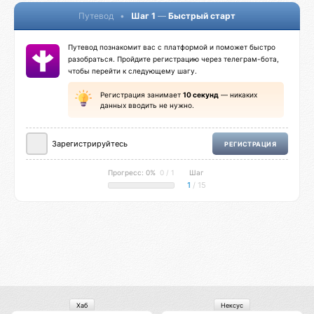
Путевод
•
Шаг 1
—
Быстрый старт
Путевод познакомит вас с платформой и поможет быстро
разобраться. Пройдите регистрацию через телеграм-бота,
чтобы перейти к следующему шагу.
Регистрация занимает
10 секунд
— никаких
данных вводить не нужно.
Зарегистрируйтесь
РЕГИСТРАЦИЯ
Прогресс: 0%
0 / 1
Шаг
1
/ 15
Хаб
Нексус