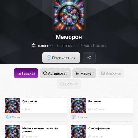
Меморон
memoron
Персональный Банк Памяти
Подписаться
Главная
Активности
Маркет
Альбомы
Солики
О проекте
Решения
< 1 мин.
4 объекта
Статья
Список
Мемект — язык разметки
Спецификация
данных
0 атомов
3 атома