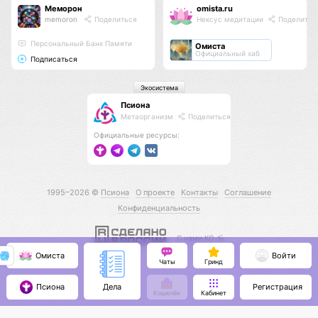
Меморон
omista.ru
memoron
Поделиться
Нексус медитации
Поделитьс
Персональный Банк Памяти
Омиста
Официальный хаб
Подписаться
Экосистема
Псиона
Метаорганизм
Поделиться
Официальные ресурсы:
1995–2026 ©
Псиона
О проекте
Контакты
Соглашение
Конфиденциальность
С нами КО 🕉️
Омиста
Войти
Чаты
Гринд
Псиона
Регистрация
Дела
Кошелёк
Кабинет