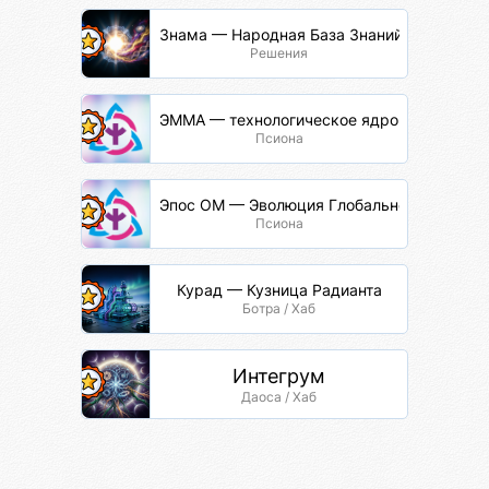
Знама — Народная База Знаний
Решения
ЭММА — технологическое ядро
Псиона
Эпос ОМ — Эволюция Глобальной Сети
Псиона
Курад — Кузница Радианта
Ботра / Хаб
Интегрум
Даоса / Хаб