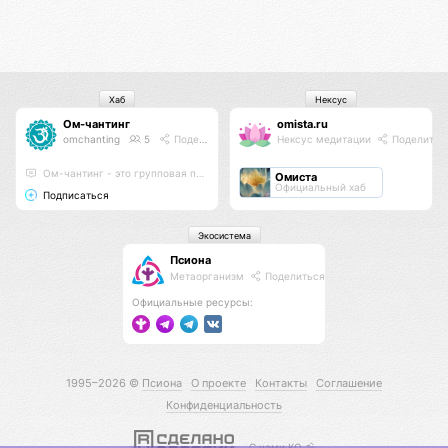
Хаб
Нексус
Ом-чантинг
omista.ru
omchanting
5
Поделиться
Нексус медитации
Поделитьс
Ом-чантинг - это групповая практика пропевания звука Ом
Омиста
Официальный хаб
Подписаться
Экосистема
Псиона
Метаорганизм
Поделиться
Официальные ресурсы:
1995–2026 ©
Псиона
О проекте
Контакты
Соглашение
Конфиденциальность
С нами КО 🕉️