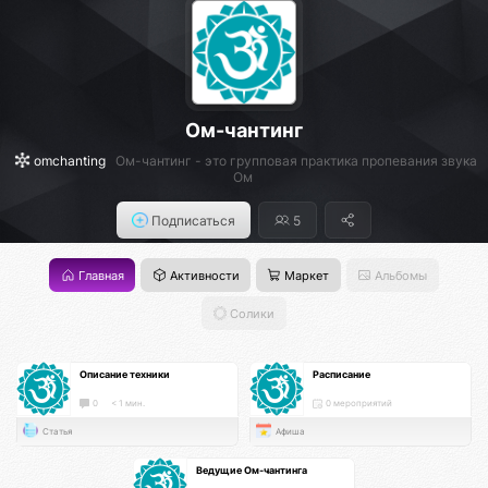
Ом-чантинг
omchanting
Ом-чантинг - это групповая практика пропевания звука
Ом
Подписаться
5
Главная
Активности
Маркет
Альбомы
Солики
Описание техники
Расписание
0
< 1 мин.
0 мероприятий
Статья
Афиша
Ведущие Ом-чантинга