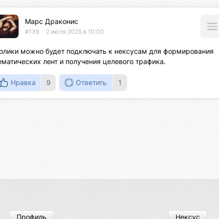
Марс Драконис
#139
2 июля 2025 в 10:00
олики можно будет подключать к нексусам для формирования 
ематических лент и получения целевого трафика.
Нравка
9
Ответить
1
Профиль
Нексус