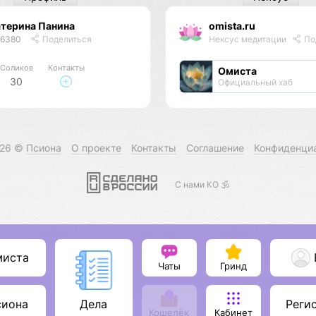
терина Панина
omista.ru
46380
Поделиться
Нексус медитации
По
Соликов
Контакты
Омиста
30
Официальный хаб
026 ©
Псиона
О проекте
Контакты
Соглашение
Конфиденци
С нами КО 🕉️
миста
Чаты
Гринд
сиона
Реги
Дела
Кошелёк
Кабинет