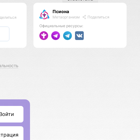
Псиона
Метаорганизм
Поделиться
делиться
Официальные ресурсы:
альность
Войти
страция