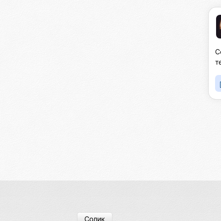
С
т
Солик