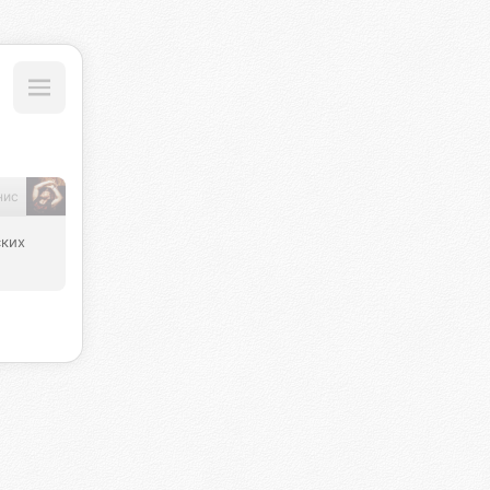
нис
ких 