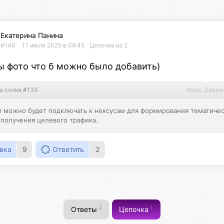
Екатерина Панина
#146
17 июля 2025 в 09:45
Цепочка из 2
ы фото что б можно было добавить)
а солик #139
Марс Драко
 можно будет подключать к нексусам для формирования тематичес
 получения целевого трафика.
вка
9
Ответить
2
2
1
Ответы
Цепочка