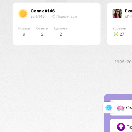
Солик #146
Ека
solik146
Поделиться
id1
Нравки
Ответы
Цепочка
Уровень
9
2
2
27
1995–2
О
П