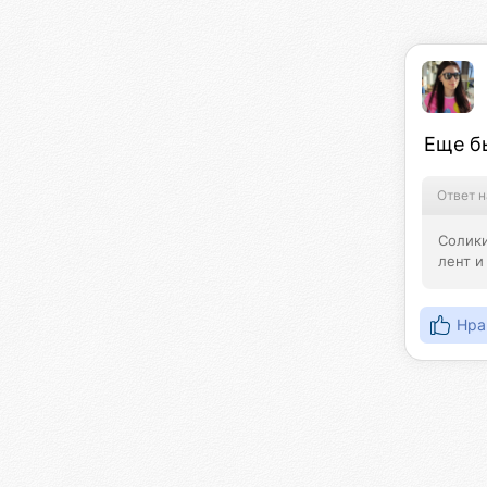
Еще б
Ответ н
Солики
лент и
Нра