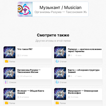
Музыкант / Musician
Организмы Разума — Таксономия Жизни
Смотрите также
Другие атомы в этой папке
Что такое РА?
Папирус — краткое изложение
через термины
2 атома
0
~8 мин.
Папка
Статья
Организмы Разума —
Карта — обзорная структура
Таксономия Жизни
Знаний
20 объектов
0
< 1 мин.
Список
Статья
Фолиант — Общая Книга
Манускрипт — Опенсорсная
Знаний
Философия
8 атомов
3 атома
Папка
Папка