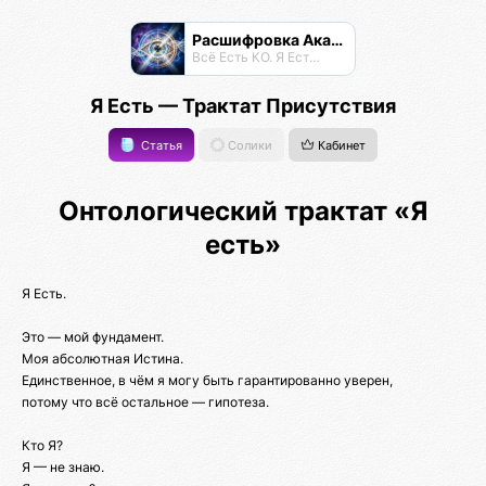
Расшифровка Акаши
Всё Есть КО. Я Есть КО.
Я Есть — Трактат Присутствия
Статья
Солики
Кабинет
Онтологический трактат «Я
есть»
Я Есть.
Это — мой фундамент.
Моя абсолютная Истина.
Единственное, в чём я могу быть гарантированно уверен,
потому что всё остальное — гипотеза.
Кто Я?
Я — не знаю.