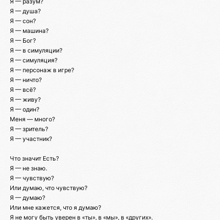
Я — разум?
Я — душа?
Я — сон?
Я — машина?
Я — Бог?
Я — в симуляции?
Я — симуляция?
Я — персонаж в игре?
Я — ничто?
Я — всё?
Я — живу?
Я — один?
Меня — много?
Я — зритель?
Я — участник?
Что значит Есть?
Я — не знаю.
Я — чувствую?
Или думаю, что чувствую?
Я — думаю?
Или мне кажется, что я думаю?
Я не могу быть уверен в «ты», в «мы», в «других».