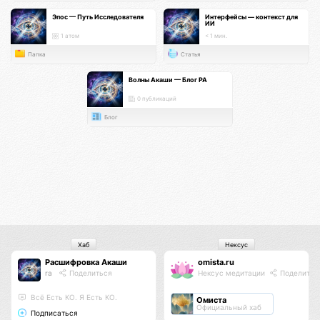
Эпос — Путь Исследователя
Интерфейсы — контекст для
ИИ
1 атом
< 1 мин.
Папка
Статья
Волны Акаши — Блог РА
0 публикаций
Блог
Хаб
Нексус
Расшифровка Акаши
omista.ru
ra
Поделиться
Нексус медитации
Поделитьс
Всё Есть КО. Я Есть КО.
Омиста
Официальный хаб
Подписаться