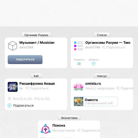
Организм Разума
Список
Музыкант / Musician
Организмы Разума — Таксон
item2164
atom1744
Поделиться
Элементы
Добавить
20
Хаб
Нексус
Расшифровка Акаши
omista.ru
ra
Поделиться
Нексус медитации
Поделитьс
Всё Есть КО. Я Есть КО.
Омиста
Официальный хаб
Подписаться
Экосистема
Псиона
Метаорганизм
Поделиться