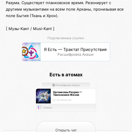
Разума. Существует планковское время. Резонирует с
другими музыкантами на всем поле Арканы, пронизывая все
поле Бытия (Ткань и Хрон).
[ Музы-Кант / Musi-Кant ]
Подключенные ссылки:
Я Есть — Трактат Присутствия
Расшифровка Акаши
Есть в атомах
Расшифровка Акаши
Организмы Разума —
Таксономия Жизни
20 объектов
Список
Открыть чат