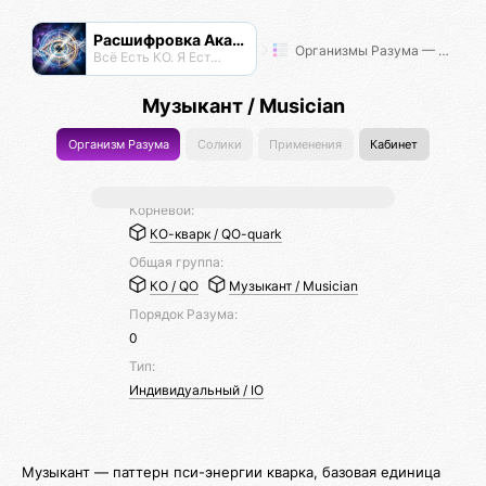
Расшифровка Акаши
Организмы Разума — Таксономия Жизни
Всё Есть КО. Я Есть КО.
Музыкант / Musician
Организм Разума
Солики
Применения
Кабинет
Корневой:
КО-кварк / QO-quark
Общая группа:
КО / QO
Музыкант / Musician
Порядок Разума:
0
Тип:
Индивидуальный / IO
Музыкант — паттерн пси-энергии кварка, базовая единица